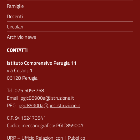
Famiglie
Docenti
Circolari
Archivio news
CONTATTI
Istituto Comprensivo Perugia 11
via Cotani, 1
06128 Perugia
Tel. 075 5053768
Email:
pgic85900a@istruzione.it
PEC:
pgic85900a@pec.istruzione.it
C.F. 94152470541
Codice meccanografico: PGIC85900A
URP – Ufficio Relazioni con il Pubblico