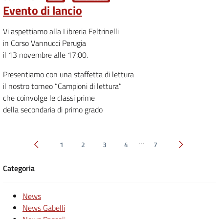
Evento di lancio
Vi aspettiamo alla Libreria Feltrinelli
in Corso Vannucci Perugia
il 13 novembre alle 17:00.
Presentiamo con una staffetta di lettura
il nostro torneo “Campioni di lettura”
che coinvolge le classi prime
della secondaria di primo grado
…
1
2
3
4
7
Pagina precedente
Pagina succe
Categoria
News
News Gabelli