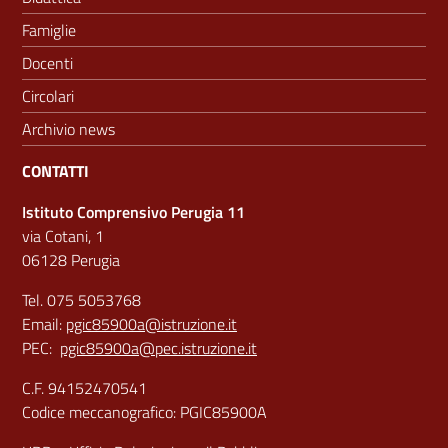
Famiglie
Docenti
Circolari
Archivio news
CONTATTI
Istituto Comprensivo Perugia 11
via Cotani, 1
06128 Perugia
Tel. 075 5053768
Email:
pgic85900a@istruzione.it
PEC:
pgic85900a@pec.istruzione.it
C.F. 94152470541
Codice meccanografico: PGIC85900A