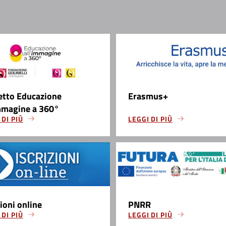
etto Educazione
Erasmus+
mmagine a 360°
 DI PIÙ
LEGGI DI PIÙ
zioni online
PNRR
 DI PIÙ
LEGGI DI PIÙ