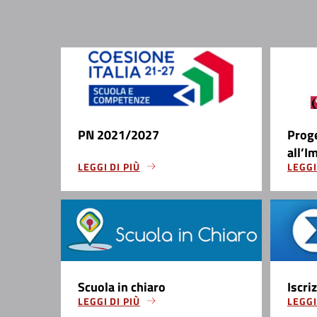
PN 2021/2027
Prog
all’I
LEGGI DI PIÙ
LEGGI
Scuola in chiaro
Iscri
LEGGI DI PIÙ
LEGGI