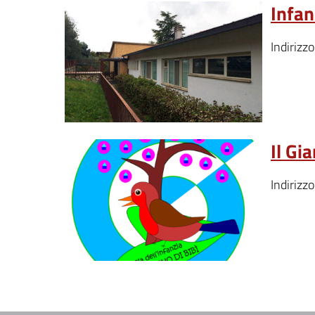
Infan
Indirizz
Il Gia
Indirizz