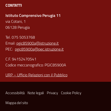
CONTATTI
Istituto Comprensivo Perugia 11
via Cotani, 1
06128 Perugia
Tel. 075 5053768
Email:
pgic85900a@istruzione.it
PEC:
pgic85900a@pec.istruzione.it
C.F. 94152470541
Codice meccanografico: PGIC85900A
URP – Ufficio Relazioni con il Pubblico
Sezione Link Utili
Accessibilità
Note legali
Privacy
Cookie Policy
Mappa del sito