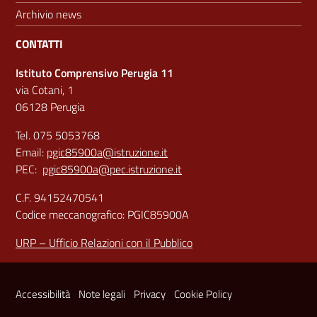
Archivio news
CONTATTI
Istituto Comprensivo Perugia 11
via Cotani, 1
06128 Perugia
Tel. 075 5053768
Email:
pgic85900a@istruzione.it
PEC:
pgic85900a@pec.istruzione.it
C.F. 94152470541
Codice meccanografico: PGIC85900A
URP – Ufficio Relazioni con il Pubblico
Sezione Link Utili
Accessibilità
Note legali
Privacy
Cookie Policy