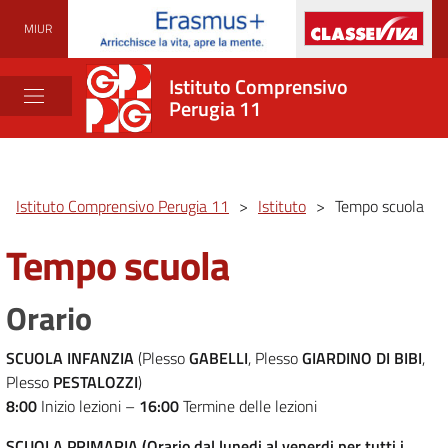
MIUR
Istituto Comprensivo
Perugia 11
Istituto Comprensivo Perugia 11
>
Istituto
>
Tempo scuola
Tempo scuola
Orario
SCUOLA INFANZIA
(Plesso
GABELLI
, Plesso
GIARDINO DI BIBI
,
Plesso
PESTALOZZI
)
8:00
Inizio lezioni –
16:00
Termine delle lezioni
SCUOLA PRIMARIA (Orario dal lunedi al venerdi per tutti i