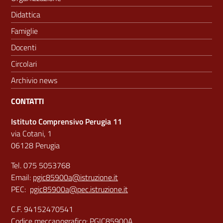
Didattica
Famiglie
Docenti
Circolari
Archivio news
CONTATTI
Istituto Comprensivo Perugia 11
via Cotani, 1
06128 Perugia
Tel. 075 5053768
Email:
pgic85900a@istruzione.it
PEC:
pgic85900a@pec.istruzione.it
C.F. 94152470541
Codice meccanografico: PGIC85900A