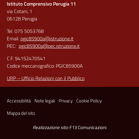
Istituto Comprensivo Perugia 11
via Cotani, 1
06128 Perugia
Tel. 075 5053768
Email:
pgic85900a@istruzione.it
PEC:
pgic85900a@pec.istruzione.it
C.F. 94152470541
Codice meccanografico: PGIC85900A
URP – Ufficio Relazioni con il Pubblico
Sezione Link Utili
Accessibilità
Note legali
Privacy
Cookie Policy
Mappa del sito
Realizzazione sito:
F13 Comunicazioni