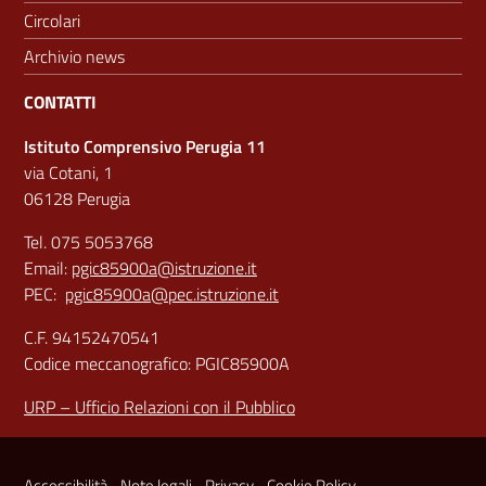
Circolari
Archivio news
CONTATTI
Istituto Comprensivo Perugia 11
via Cotani, 1
06128 Perugia
Tel. 075 5053768
Email:
pgic85900a@istruzione.it
PEC:
pgic85900a@pec.istruzione.it
C.F. 94152470541
Codice meccanografico: PGIC85900A
URP – Ufficio Relazioni con il Pubblico
Sezione Link Utili
Accessibilità
Note legali
Privacy
Cookie Policy