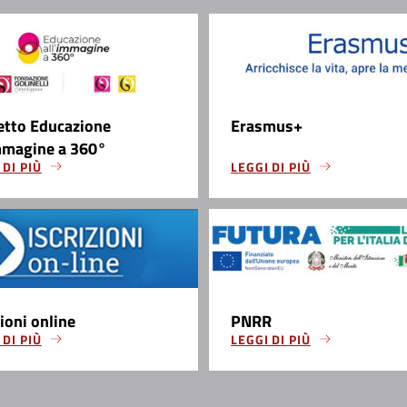
etto Educazione
Erasmus+
mmagine a 360°
 DI PIÙ
LEGGI DI PIÙ
zioni online
PNRR
 DI PIÙ
LEGGI DI PIÙ