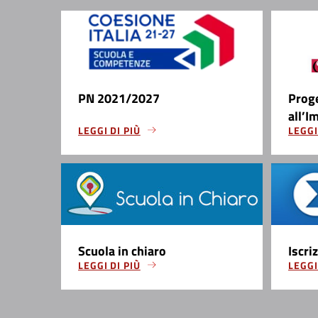
PN 2021/2027
Prog
all’I
LEGGI DI PIÙ
LEGGI
Scuola in chiaro
Iscri
LEGGI DI PIÙ
LEGGI