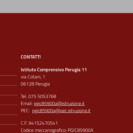
CONTATTI
Istituto Comprensivo Perugia 11
via Cotani, 1
06128 Perugia
Tel. 075 5053768
Email:
pgic85900a@istruzione.it
PEC:
pgic85900a@pec.istruzione.it
C.F. 94152470541
Codice meccanografico: PGIC85900A