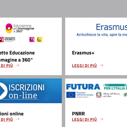
etto Educazione
Erasmus+
mmagine a 360°
 DI PIÙ
LEGGI DI PIÙ
zioni online
PNRR
 DI PIÙ
LEGGI DI PIÙ