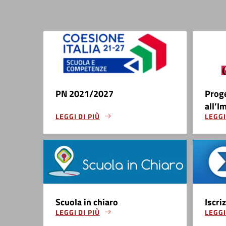
PN 2021/2027
Prog
all’I
LEGGI DI PIÙ
LEGGI
Scuola in chiaro
Iscri
LEGGI DI PIÙ
LEGGI