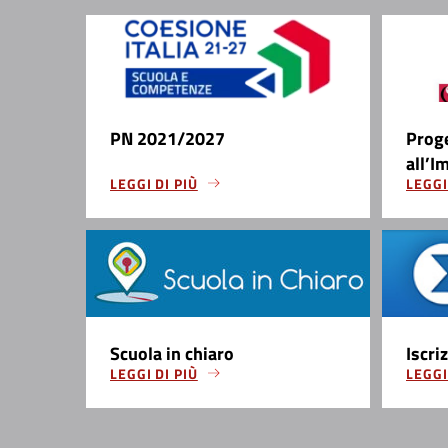
PN 2021/2027
Prog
all’I
LEGGI DI PIÙ
LEGGI
Scuola in chiaro
Iscri
LEGGI DI PIÙ
LEGGI