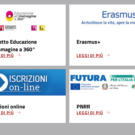
etto Educazione
Erasmus+
mmagine a 360°
 DI PIÙ
LEGGI DI PIÙ
zioni online
PNRR
 DI PIÙ
LEGGI DI PIÙ