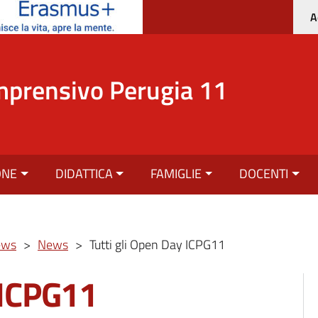
A
mprensivo Perugia 11
ONE
DIDATTICA
FAMIGLIE
DOCENTI
ews
>
News
>
Tutti gli Open Day ICPG11
 ICPG11