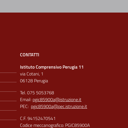
CONTATTI
Istituto Comprensivo Perugia 11
via Cotani, 1
06128 Perugia
Tel. 075 5053768
Email:
pgic85900a@istruzione.it
PEC:
pgic85900a@pec.istruzione.it
C.F. 94152470541
Codice meccanografico: PGIC85900A