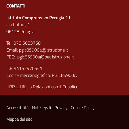
CONTATTI
Istituto Comprensivo Perugia 11
via Cotani, 1
06128 Perugia
Tel. 075 5053768
Email:
pgic85900a@istruzione.it
PEC:
pgic85900a@pec.istruzione.it
C.F. 94152470541
Codice meccanografico: PGIC85900A
URP – Ufficio Relazioni con il Pubblico
Sezione Link Utili
Accessibilità
Note legali
Privacy
Cookie Policy
Mappa del sito