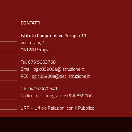
CONTATTI
Istituto Comprensivo Perugia 11
via Cotani, 1
06128 Perugia
Tel. 075 5053768
Email:
pgic85900a@istruzione.it
PEC:
pgic85900a@pec.istruzione.it
C.F. 94152470541
Codice meccanografico: PGIC85900A
URP – Ufficio Relazioni con il Pubblico