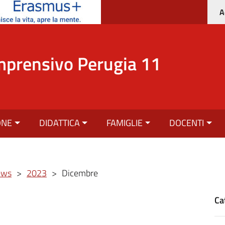
A
mprensivo Perugia 11
ONE
DIDATTICA
FAMIGLIE
DOCENTI
ews
>
2023
>
Dicembre
Ca