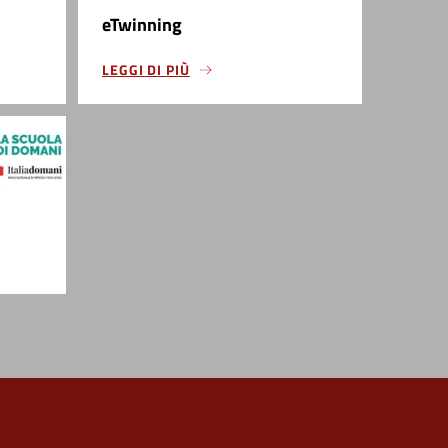
eTwinning
LEGGI DI PIÙ