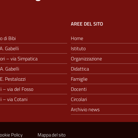
AREE DEL SITO
o di Bibi
Home
A. Gabelli
Istituto
ri – via Simpatica
Organizzazione
A. Gabelli
Didattica
E. Pestalozzi
Famiglie
i – via del Fosso
Docenti
i – via Cotani
Circolari
Archivio news
ookie Policy
Mappa del sito