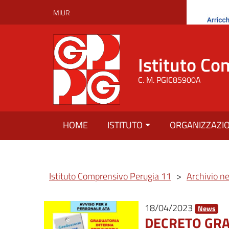
MIUR
Istituto Co
C. M. PGIC85900A
HOME
ISTITUTO
ORGANIZZAZI
Istituto Comprensivo Perugia 11
>
Archivio n
18/04/2023
News
DECRETO GRA