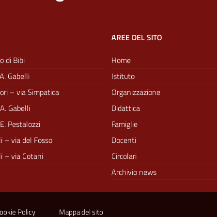
AREE DEL SITO
o di Bibi
Home
A. Gabelli
Istituto
ri – via Simpatica
Organizzazione
A. Gabelli
Didattica
E. Pestalozzi
Famiglie
i – via del Fosso
Docenti
i – via Cotani
Circolari
Archivio news
ookie Policy
Mappa del sito