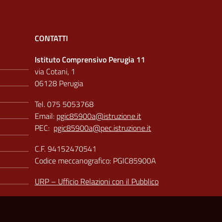
CONTATTI
Istituto Comprensivo Perugia 11
via Cotani, 1
06128 Perugia
Tel. 075 5053768
Email:
pgic85900a@istruzione.it
PEC:
pgic85900a@pec.istruzione.it
C.F. 94152470541
Codice meccanografico: PGIC85900A
URP – Ufficio Relazioni con il Pubblico