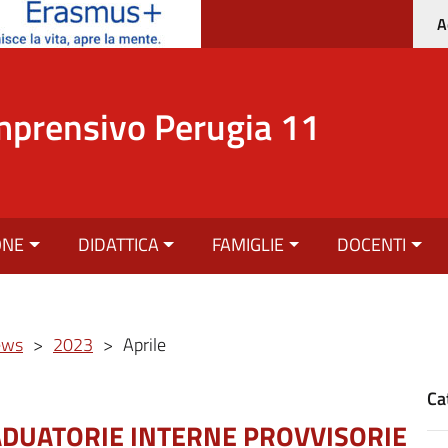
A
mprensivo Perugia 11
ONE
DIDATTICA
FAMIGLIE
DOCENTI
ews
>
2023
>
Aprile
Ca
DUATORIE INTERNE PROVVISORIE