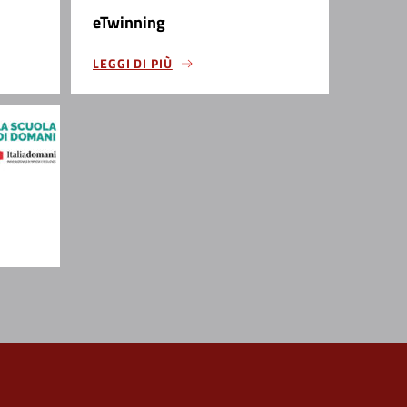
eTwinning
LEGGI DI PIÙ