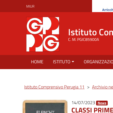
MIUR
Istituto Co
C. M. PGIC85900A
HOME
ISTITUTO
ORGANIZZAZI
Istituto Comprensivo Perugia 11
>
Archivio n
14/07/2023
News
CLASSI PRIME 