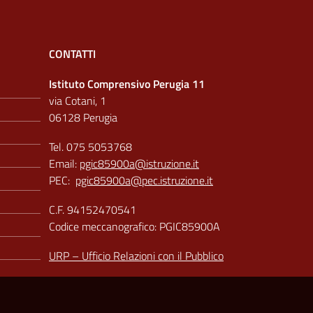
CONTATTI
Istituto Comprensivo Perugia 11
via Cotani, 1
06128 Perugia
Tel. 075 5053768
Email:
pgic85900a@istruzione.it
PEC:
pgic85900a@pec.istruzione.it
C.F. 94152470541
Codice meccanografico: PGIC85900A
URP – Ufficio Relazioni con il Pubblico