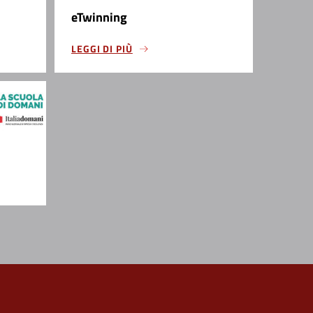
eTwinning
LEGGI DI PIÙ