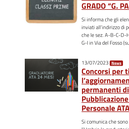
GRADO “G. PA
Si informa che gli elen
inviati all’indirizzo di
che le sez. A-B-C-D-H 
G-I in Via del Fosso (s
13/07/2023
News
Concorsi per ti
l’aggiornamen
permanenti di 
Pubblicazione
Personale AT
Si comunica che sono s