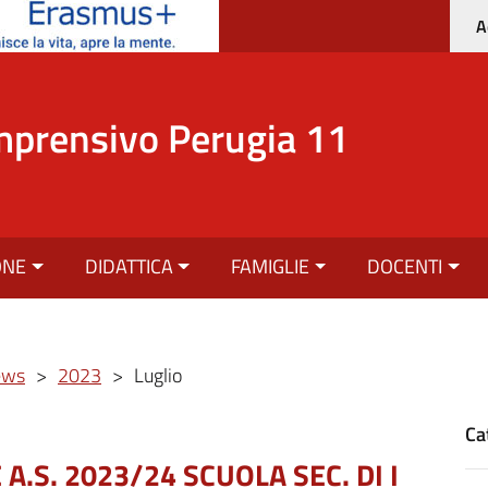
A
mprensivo Perugia 11
ONE
DIDATTICA
FAMIGLIE
DOCENTI
ews
>
2023
>
Luglio
Ca
A.S. 2023/24 SCUOLA SEC. DI I