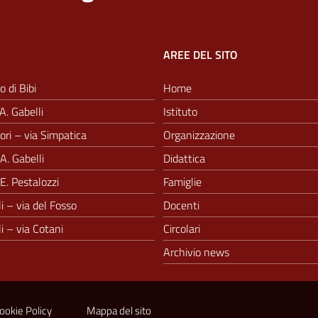
AREE DEL SITO
o di Bibi
Home
A. Gabelli
Istituto
ri – via Simpatica
Organizzazione
A. Gabelli
Didattica
E. Pestalozzi
Famiglie
i – via del Fosso
Docenti
i – via Cotani
Circolari
Archivio news
ookie Policy
Mappa del sito