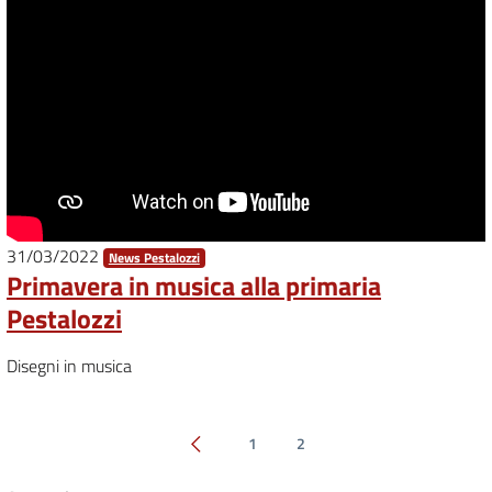
31/03/2022
News Pestalozzi
Primavera in musica alla primaria
Pestalozzi
Disegni in musica
1
2
Pagina precedente