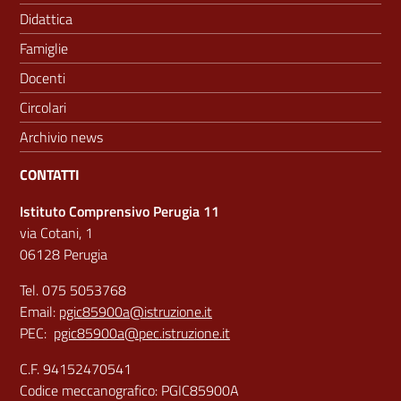
Didattica
Famiglie
Docenti
Circolari
Archivio news
CONTATTI
Istituto Comprensivo Perugia 11
via Cotani, 1
06128 Perugia
Tel. 075 5053768
Email:
pgic85900a@istruzione.it
PEC:
pgic85900a@pec.istruzione.it
C.F. 94152470541
Codice meccanografico: PGIC85900A