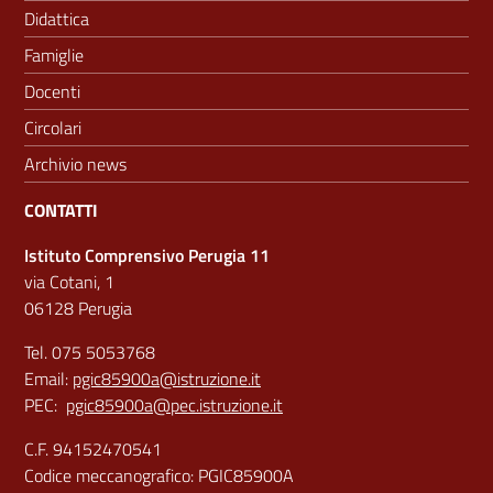
Didattica
Famiglie
Docenti
Circolari
Archivio news
CONTATTI
Istituto Comprensivo Perugia 11
via Cotani, 1
06128 Perugia
Tel. 075 5053768
Email:
pgic85900a@istruzione.it
PEC:
pgic85900a@pec.istruzione.it
C.F. 94152470541
Codice meccanografico: PGIC85900A