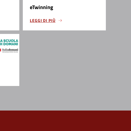
eTwinning
LEGGI DI PIÙ