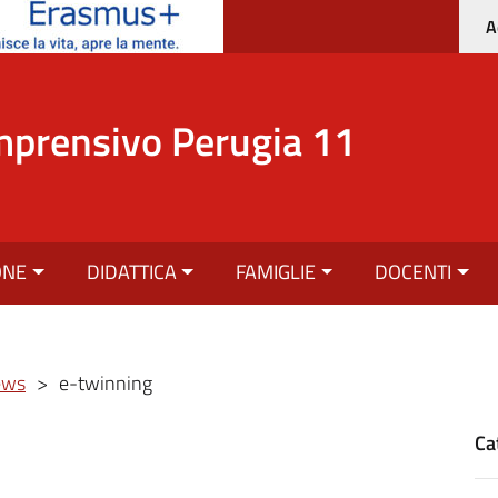
A
mprensivo Perugia 11
ONE
DIDATTICA
FAMIGLIE
DOCENTI
ews
>
e-twinning
Ca