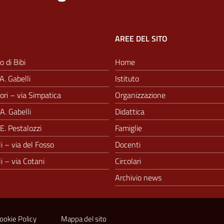
AREE DEL SITO
o di Bibi
Home
A. Gabelli
Istituto
ri – via Simpatica
Organizzazione
A. Gabelli
Didattica
E. Pestalozzi
Famiglie
i – via del Fosso
Docenti
i – via Cotani
Circolari
Archivio news
ookie Policy
Mappa del sito