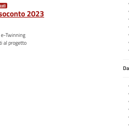
oli
esoconto 2023
o e-Twinning
ti al progetto
Da