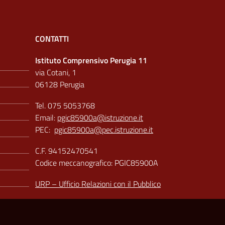
CONTATTI
Istituto Comprensivo Perugia 11
via Cotani, 1
06128 Perugia
Tel. 075 5053768
Email:
pgic85900a@istruzione.it
PEC:
pgic85900a@pec.istruzione.it
C.F. 94152470541
Codice meccanografico: PGIC85900A
URP – Ufficio Relazioni con il Pubblico