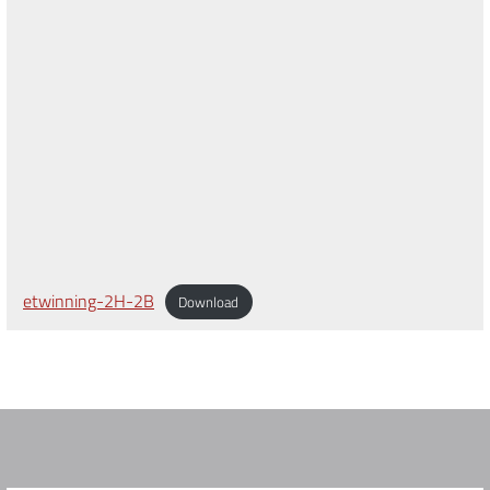
etwinning-2H-2B
Download