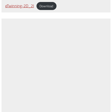
eTwinning-2D_2I
Download