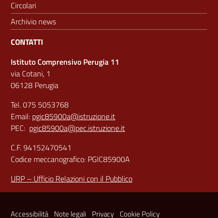
Circolari
Archivio news
CONTATTI
Istituto Comprensivo Perugia 11
via Cotani, 1
06128 Perugia
Tel. 075 5053768
Email:
pgic85900a@istruzione.it
PEC:
pgic85900a@pec.istruzione.it
C.F. 94152470541
Codice meccanografico: PGIC85900A
URP – Ufficio Relazioni con il Pubblico
Sezione Link Utili
Accessibilità
Note legali
Privacy
Cookie Policy