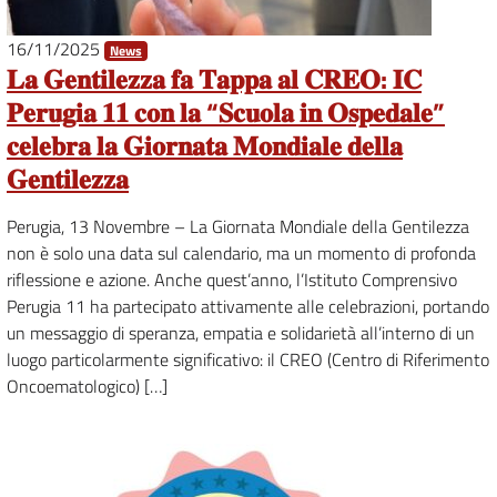
16/11/2025
News
𝐋𝐚 𝐆𝐞𝐧𝐭𝐢𝐥𝐞𝐳𝐳𝐚 𝐟𝐚 𝐓𝐚𝐩𝐩𝐚 𝐚𝐥 𝐂𝐑𝐄𝐎: 𝐈𝐂
𝐏𝐞𝐫𝐮𝐠𝐢𝐚 𝟏𝟏 𝐜𝐨𝐧 𝐥𝐚 “𝐒𝐜𝐮𝐨𝐥𝐚 𝐢𝐧 𝐎𝐬𝐩𝐞𝐝𝐚𝐥𝐞”
𝐜𝐞𝐥𝐞𝐛𝐫𝐚 𝐥𝐚 𝐆𝐢𝐨𝐫𝐧𝐚𝐭𝐚 𝐌𝐨𝐧𝐝𝐢𝐚𝐥𝐞 𝐝𝐞𝐥𝐥𝐚
𝐆𝐞𝐧𝐭𝐢𝐥𝐞𝐳𝐳𝐚
Perugia, 13 Novembre – La Giornata Mondiale della Gentilezza
non è solo una data sul calendario, ma un momento di profonda
riflessione e azione. Anche quest’anno, l’Istituto Comprensivo
Perugia 11 ha partecipato attivamente alle celebrazioni, portando
un messaggio di speranza, empatia e solidarietà all’interno di un
luogo particolarmente significativo: il CREO (Centro di Riferimento
Oncoematologico) […]