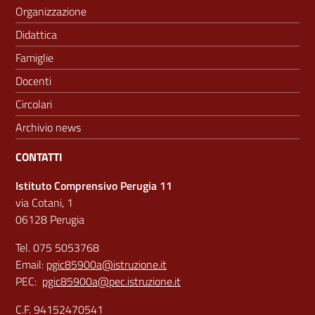
Organizzazione
Didattica
Famiglie
Docenti
Circolari
Archivio news
CONTATTI
Istituto Comprensivo Perugia 11
via Cotani, 1
06128 Perugia
Tel. 075 5053768
Email:
pgic85900a@istruzione.it
PEC:
pgic85900a@pec.istruzione.it
C.F. 94152470541