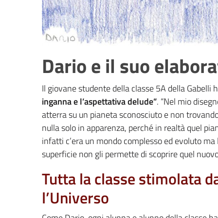
Dario e il suo elabor
Il giovane studente della classe 5A della Gabelli ha
inganna e l’aspettativa delude”
. “Nel mio disegn
atterra su un pianeta sconosciuto e non trovando
nulla solo in apparenza, perché in realtà quel piane
infatti c’era un mondo complesso ed evoluto ma l’
superficie non gli permette di scoprire quel nuovo
Tutta la classe stimolata 
l’Universo
Come Dario, ogni alunna e alunno della classe ha i