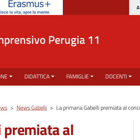
A
mprensivo Perugia 11
ONE
DIDATTICA
FAMIGLIE
DOCENTI
ews
>
News Gabelli
>
La primaria Gabelli premiata al con
i premiata al