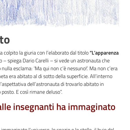
ato
 colpito la giuria con l’elaborato dal titolo
“L’apparenza
o – spiega Dario Carelli – si vede un astronauta che
 nulla esclama: ‘Ma qui non c’è nessuno!’. Ma non c’era
ta era abitato al di sotto della superficie. All’interno
aspettativa dell’astronauta di trovarlo abitato in
 posto. E così rimane deluso”.
dalle insegnanti ha immaginato
mmaginato l’universo, lo spazio e le stelle, il buio del