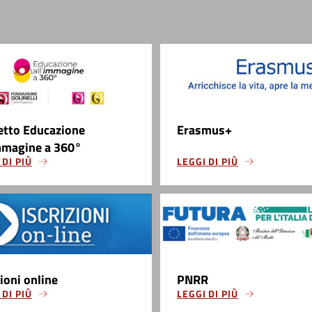
etto Educazione
Erasmus+
mmagine a 360°
 DI PIÙ
LEGGI DI PIÙ
zioni online
PNRR
 DI PIÙ
LEGGI DI PIÙ