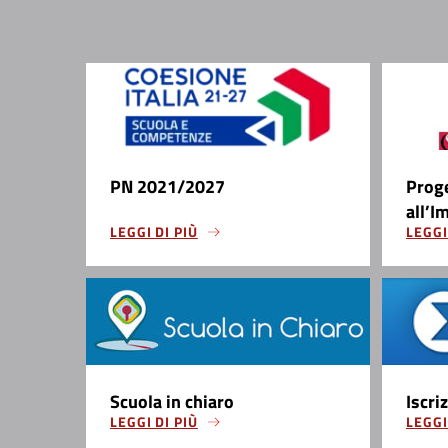
PN 2021/2027
Prog
all’I
LEGGI DI PIÙ
LEGGI
Scuola in chiaro
Iscri
LEGGI DI PIÙ
LEGGI