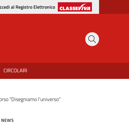
ccedi al Registro Elettronico
CIRCOLARI
corso “Disegniamo l’universo”
NEWS