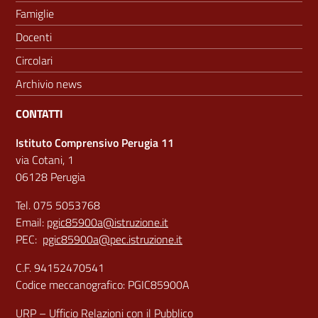
Famiglie
Docenti
Circolari
Archivio news
CONTATTI
Istituto Comprensivo Perugia 11
via Cotani, 1
06128 Perugia
Tel. 075 5053768
Email:
pgic85900a@istruzione.it
PEC:
pgic85900a@pec.istruzione.it
C.F. 94152470541
Codice meccanografico: PGIC85900A
URP – Ufficio Relazioni con il Pubblico