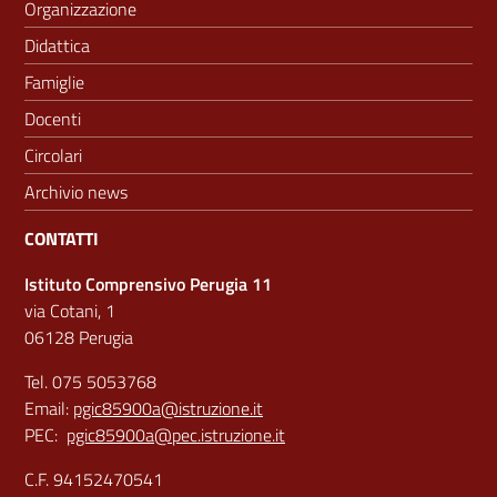
Organizzazione
Didattica
Famiglie
Docenti
Circolari
Archivio news
CONTATTI
Istituto Comprensivo Perugia 11
via Cotani, 1
06128 Perugia
Tel. 075 5053768
Email:
pgic85900a@istruzione.it
PEC:
pgic85900a@pec.istruzione.it
C.F. 94152470541