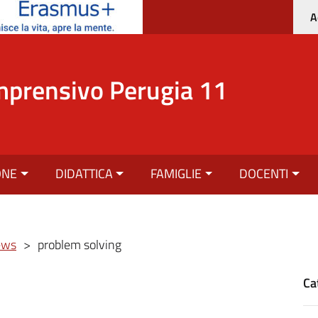
A
mprensivo Perugia 11
ONE
DIDATTICA
FAMIGLIE
DOCENTI
ews
>
problem solving
Ca