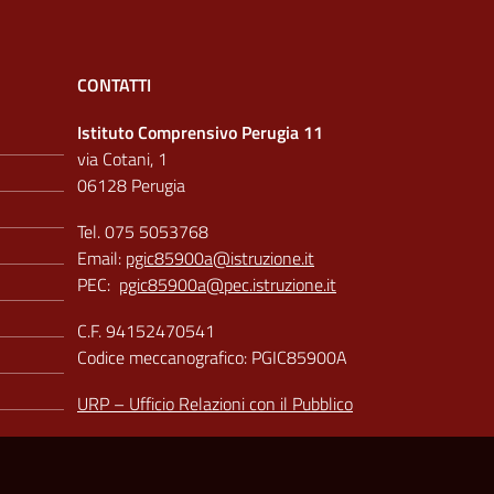
CONTATTI
Istituto Comprensivo Perugia 11
via Cotani, 1
06128 Perugia
Tel. 075 5053768
Email:
pgic85900a@istruzione.it
PEC:
pgic85900a@pec.istruzione.it
C.F. 94152470541
Codice meccanografico: PGIC85900A
URP – Ufficio Relazioni con il Pubblico