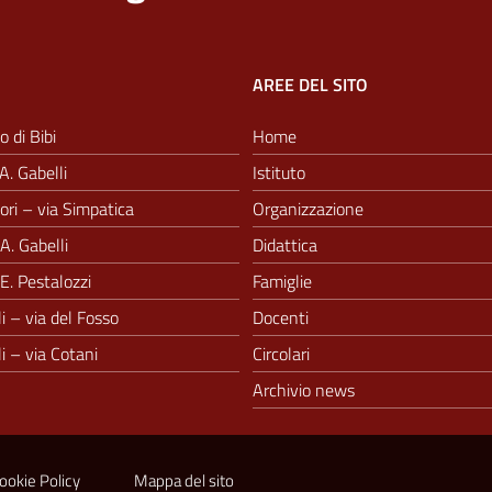
AREE DEL SITO
o di Bibi
Home
A. Gabelli
Istituto
ri – via Simpatica
Organizzazione
A. Gabelli
Didattica
E. Pestalozzi
Famiglie
i – via del Fosso
Docenti
i – via Cotani
Circolari
Archivio news
ookie Policy
Mappa del sito