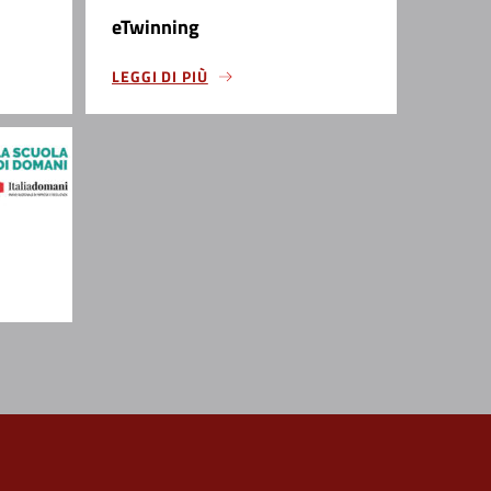
eTwinning
LEGGI DI PIÙ