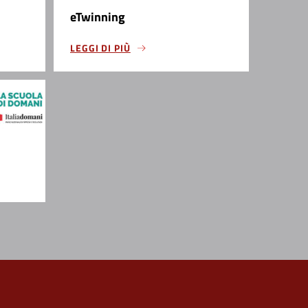
eTwinning
LEGGI DI PIÙ