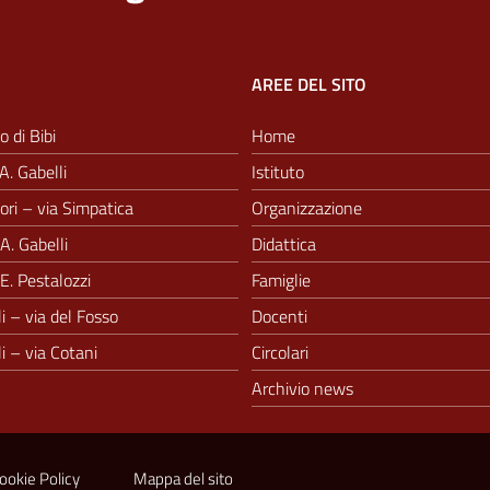
AREE DEL SITO
o di Bibi
Home
A. Gabelli
Istituto
ri – via Simpatica
Organizzazione
A. Gabelli
Didattica
E. Pestalozzi
Famiglie
i – via del Fosso
Docenti
i – via Cotani
Circolari
Archivio news
ookie Policy
Mappa del sito