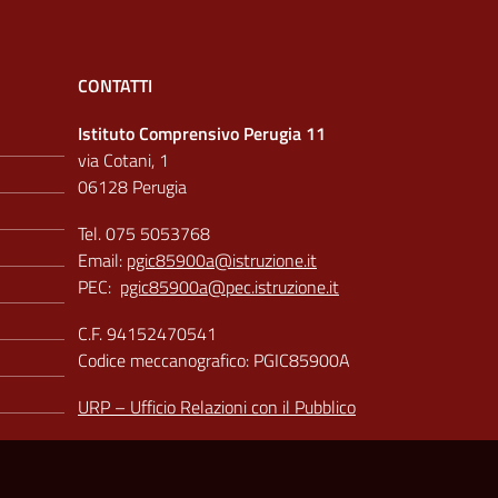
CONTATTI
Istituto Comprensivo Perugia 11
via Cotani, 1
06128 Perugia
Tel. 075 5053768
Email:
pgic85900a@istruzione.it
PEC:
pgic85900a@pec.istruzione.it
C.F. 94152470541
Codice meccanografico: PGIC85900A
URP – Ufficio Relazioni con il Pubblico