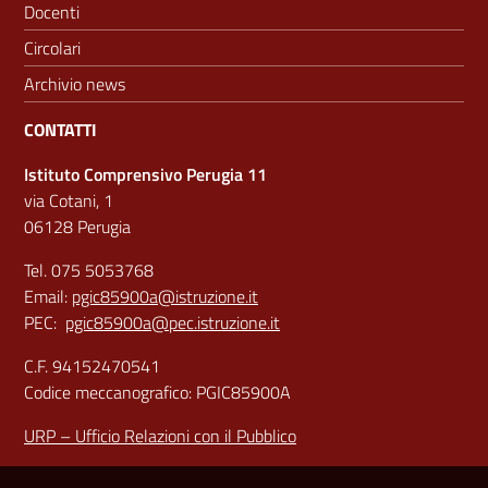
Docenti
Circolari
Archivio news
CONTATTI
Istituto Comprensivo Perugia 11
via Cotani, 1
06128 Perugia
Tel. 075 5053768
Email:
pgic85900a@istruzione.it
PEC:
pgic85900a@pec.istruzione.it
C.F. 94152470541
Codice meccanografico: PGIC85900A
URP – Ufficio Relazioni con il Pubblico
Sezione Link Utili