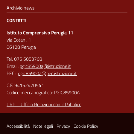
Archivio news
CONTATTI
Istituto Comprensivo Perugia 11
via Cotani, 1
06128 Perugia
Tel. 075 5053768
Email:
pgic85900a@istruzione.it
PEC:
pgic85900a@pec.istruzione.it
C.F. 94152470541
Codice meccanografico: PGIC85900A
URP – Ufficio Relazioni con il Pubblico
Sezione Link Utili
Accessibilità
Note legali
Privacy
Cookie Policy