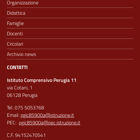
Organizzazione
Didattica
Famiglie
Docenti
Circolari
Archivio news
CONTATTI
Istituto Comprensivo Perugia 11
via Cotani, 1
06128 Perugia
Tel. 075 5053768
Email:
pgic85900a@istruzione.it
PEC:
pgic85900a@pec.istruzione.it
C.F. 94152470541