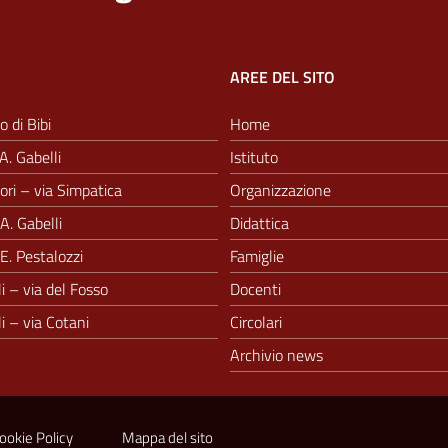
AREE DEL SITO
o di Bibi
Home
A. Gabelli
Istituto
ri – via Simpatica
Organizzazione
A. Gabelli
Didattica
E. Pestalozzi
Famiglie
i – via del Fosso
Docenti
i – via Cotani
Circolari
Archivio news
ookie Policy
Mappa del sito