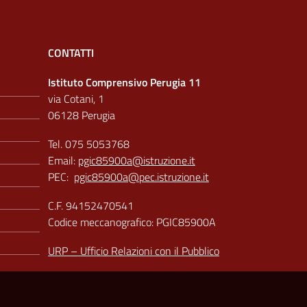
CONTATTI
Istituto Comprensivo Perugia 11
via Cotani, 1
06128 Perugia
Tel. 075 5053768
Email:
pgic85900a@istruzione.it
PEC:
pgic85900a@pec.istruzione.it
C.F. 94152470541
Codice meccanografico: PGIC85900A
URP – Ufficio Relazioni con il Pubblico