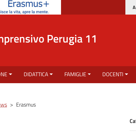
A
mprensivo Perugia 11
ONE
DIDATTICA
FAMIGLIE
DOCENTI
ews
>
Erasmus
Ca