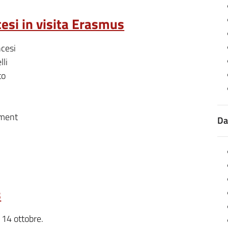
cesi in visita Erasmus
ncesi
lli
to
ement
Da
s
 14 ottobre.