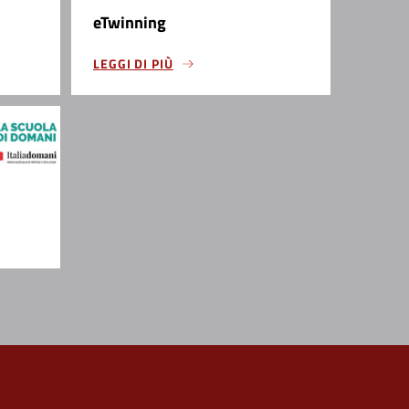
eTwinning
LEGGI DI PIÙ