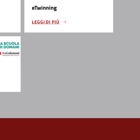
eTwinning
LEGGI DI PIÙ