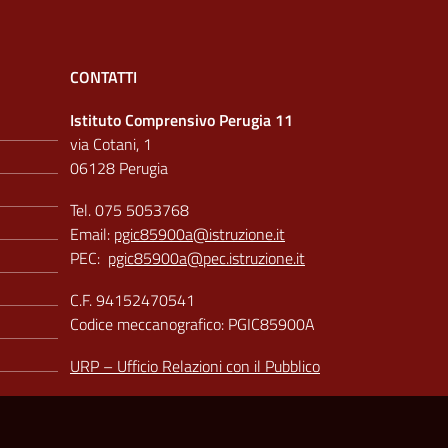
CONTATTI
Istituto Comprensivo Perugia 11
via Cotani, 1
06128 Perugia
Tel. 075 5053768
Email:
pgic85900a@istruzione.it
PEC:
pgic85900a@pec.istruzione.it
C.F. 94152470541
Codice meccanografico: PGIC85900A
URP – Ufficio Relazioni con il Pubblico