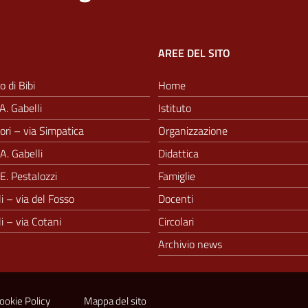
AREE DEL SITO
o di Bibi
Home
A. Gabelli
Istituto
ri – via Simpatica
Organizzazione
A. Gabelli
Didattica
E. Pestalozzi
Famiglie
i – via del Fosso
Docenti
i – via Cotani
Circolari
Archivio news
ookie Policy
Mappa del sito