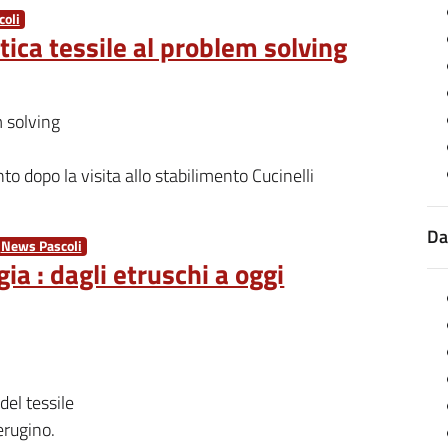
oli
tica tessile al problem solving
 solving
o dopo la visita allo stabilimento Cucinelli
Da
News Pascoli
ia : dagli etruschi a oggi
 del tessile
perugino.