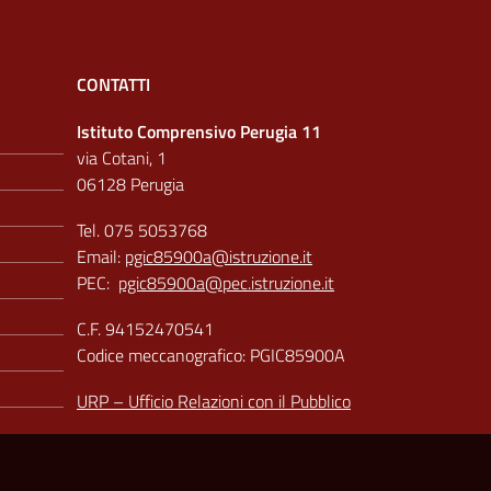
CONTATTI
Istituto Comprensivo Perugia 11
via Cotani, 1
06128 Perugia
Tel. 075 5053768
Email:
pgic85900a@istruzione.it
PEC:
pgic85900a@pec.istruzione.it
C.F. 94152470541
Codice meccanografico: PGIC85900A
URP – Ufficio Relazioni con il Pubblico