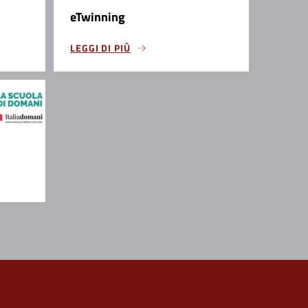
eTwinning
LEGGI DI PIÙ