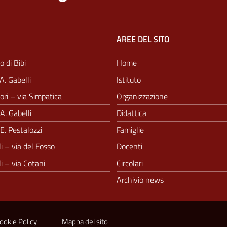
AREE DEL SITO
o di Bibi
Home
A. Gabelli
Istituto
ri – via Simpatica
Organizzazione
A. Gabelli
Didattica
E. Pestalozzi
Famiglie
i – via del Fosso
Docenti
i – via Cotani
Circolari
Archivio news
ookie Policy
Mappa del sito