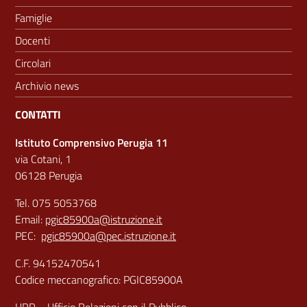
Famiglie
Docenti
Circolari
Archivio news
CONTATTI
Istituto Comprensivo Perugia 11
via Cotani, 1
06128 Perugia
Tel. 075 5053768
Email:
pgic85900a@istruzione.it
PEC:
pgic85900a@pec.istruzione.it
C.F. 94152470541
Codice meccanografico: PGIC85900A