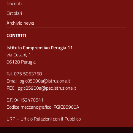
Docenti
Circolari
Archivio news
CONTATTI
Istituto Comprensivo Perugia 11
via Cotani, 1
06128 Perugia
Tel. 075 5053768
Email:
pgic85900a@istruzione.it
PEC:
pgic85900a@pec.istruzione.it
C.F. 94152470541
Codice meccanografico: PGIC85900A
URP – Ufficio Relazioni con il Pubblico
Sezione Link Utili