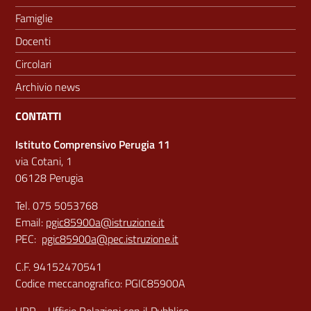
Famiglie
Docenti
Circolari
Archivio news
CONTATTI
Istituto Comprensivo Perugia 11
via Cotani, 1
06128 Perugia
Tel. 075 5053768
Email:
pgic85900a@istruzione.it
PEC:
pgic85900a@pec.istruzione.it
C.F. 94152470541
Codice meccanografico: PGIC85900A