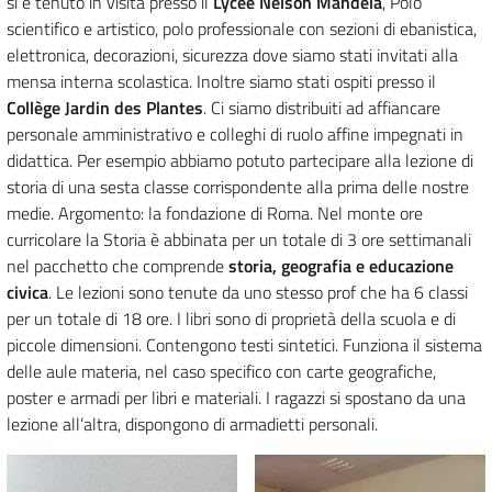
si è tenuto in visita presso il
Lycée Nelson Mandela
, Polo
scientifico e artistico, polo professionale con sezioni di ebanistica,
elettronica, decorazioni, sicurezza dove siamo stati invitati alla
mensa interna scolastica. Inoltre siamo stati ospiti presso il
Collège Jardin des Plantes
. Ci siamo distribuiti ad affiancare
personale amministrativo e colleghi di ruolo affine impegnati in
didattica. Per esempio abbiamo potuto partecipare alla lezione di
storia di una sesta classe corrispondente alla prima delle nostre
medie. Argomento: la fondazione di Roma. Nel monte ore
curricolare la Storia è abbinata per un totale di 3 ore settimanali
nel pacchetto che comprende
storia, geografia e educazione
civica
. Le lezioni sono tenute da uno stesso prof che ha 6 classi
per un totale di 18 ore. I libri sono di proprietà della scuola e di
piccole dimensioni. Contengono testi sintetici. Funziona il sistema
delle aule materia, nel caso specifico con carte geografiche,
poster e armadi per libri e materiali. I ragazzi si spostano da una
lezione all’altra, dispongono di armadietti personali.