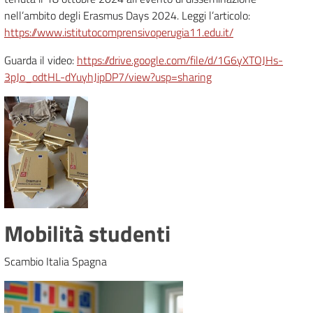
nell’ambito degli Erasmus Days 2024. Leggi l’articolo:
https://www.istitutocomprensivoperugia11.edu.it/
Guarda il video:
https://drive.google.com/file/d/1G6yXTOJHs-
3pJo_odtHL-dYuyhJipDP7/view?usp=sharing
Mobilità studenti
Scambio Italia Spagna