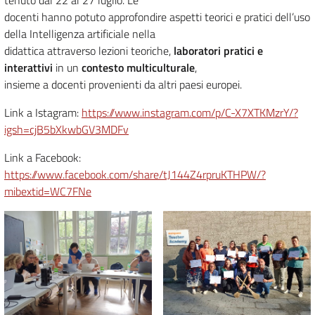
docenti hanno potuto approfondire aspetti teorici e pratici dell’uso
della Intelligenza artificiale nella
didattica attraverso lezioni teoriche,
laboratori pratici e
interattivi
in un
contesto multiculturale
,
insieme a docenti provenienti da altri paesi europei.
Link a Istagram:
https://www.instagram.com/p/C-X7XTKMzrY/?
igsh=cjB5bXkwbGV3MDFv
Link a Facebook:
https://www.facebook.com/share/tJ144Z4rpruKTHPW/?
mibextid=WC7FNe