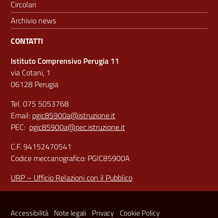
Circolari
Archivio news
CONTATTI
Istituto Comprensivo Perugia 11
via Cotani, 1
06128 Perugia
Tel. 075 5053768
Email:
pgic85900a@istruzione.it
PEC:
pgic85900a@pec.istruzione.it
C.F. 94152470541
Codice meccanografico: PGIC85900A
URP – Ufficio Relazioni con il Pubblico
Sezione Link Utili
Accessibilità
Note legali
Privacy
Cookie Policy