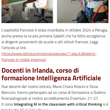
rbt
L’ospitalità francese è stata ricambiata in ottobre 2024 a Perugia,
anche presso la scuola primaria Gabelli che ha fatto accoglienza
ai dirigenti provenienti da scuole e alti istituti francesi. Leggi
l’articolo al link:
https://www.istitutocomprensivoperugia11.edu.it/dirigenti-
francesi-in-visita-erasmus/
Docenti in Irlanda, corso di
formazione Intelligenza Artificiale
Due docenti del nostro istituto, Maria Chiara Roscini e Silvia
Bianconi, hanno partecipato ad un corso di formazione a Dublino
finanziatograzie al nostro accreditamento Erasmus+ 21-27.
Il corso
Integrating AI in the classroom with critical thinking
si è
tenuto dal 22 al 27 luglio. Le