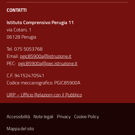
CONTATTI
Istituto Comprensivo Perugia 11
via Cotani, 1
06128 Perugia
Tel. 075 5053768
Email:
pgic85900a@istruzione.it
PEC:
pgic85900a@pec.istruzione.it
C.F. 94152470541
Codice meccanografico: PGIC85900A
URP – Ufficio Relazioni con il Pubblico
Sezione Link Utili
Accessibilità
Note legali
Privacy
Cookie Policy
Mappa del sito