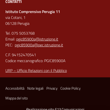
CONTATTI
Istituto Comprensivo Perugia 11
via Cotani, 1
06128 Perugia
Tel. 075 5053768
Email:
pgic85900a@istruzione.it
PEC:
pgic85900a@pec.istruzione.it
C.F. 94152470541
Codice meccanografico: PGIC85900A
URP – Ufficio Relazioni con il Pubblico
Sezione Link Utili
Accessibilità
Note legali
Privacy
Cookie Policy
Mappa del sito
Realizzazione sito:
F13 Comunicazioni