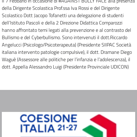
Il 7 Febbario in occasione di #AGAINST BULLY FACE alla presenza
della Dirigente Scolastica Prof.ssa Iva Rossi e del Dirigente
Scolastico Dott Jacopo Tofanetti una delegazione di studenti
dell’Istituto Pascoli e della 2 Direzione Didattica Comparozzi
hanno affrontato temi legati alla prevenzione e al contrasto del
Bullismo e del Cyberbullismo. Sono intervenuti il dott.Riccardo
Angelucci (Psicologo/Psicoterapeuta) (Presidente SIIPAC Società
italiana intervento patologie compulsive), il dott. Dramane Diego
Waguè (Assessore alle politiche per l’infanzia e l’adolescenza), il
dott. Appella Alessandro Luigi (Presidente Provinciale UDICON)