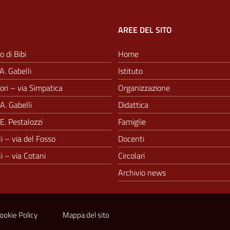
AREE DEL SITO
o di Bibi
Home
A. Gabelli
Istituto
ri – via Simpatica
Organizzazione
A. Gabelli
Didattica
E. Pestalozzi
Famiglie
i – via del Fosso
Docenti
i – via Cotani
Circolari
Archivio news
ookie Policy
Mappa del sito