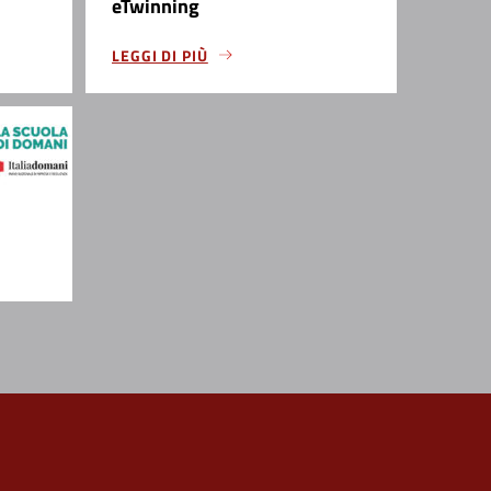
eTwinning
LEGGI DI PIÙ