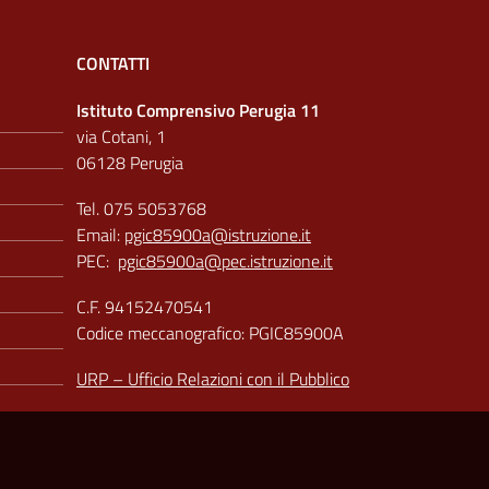
CONTATTI
Istituto Comprensivo Perugia 11
via Cotani, 1
06128 Perugia
Tel. 075 5053768
Email:
pgic85900a@istruzione.it
PEC:
pgic85900a@pec.istruzione.it
C.F. 94152470541
Codice meccanografico: PGIC85900A
URP – Ufficio Relazioni con il Pubblico