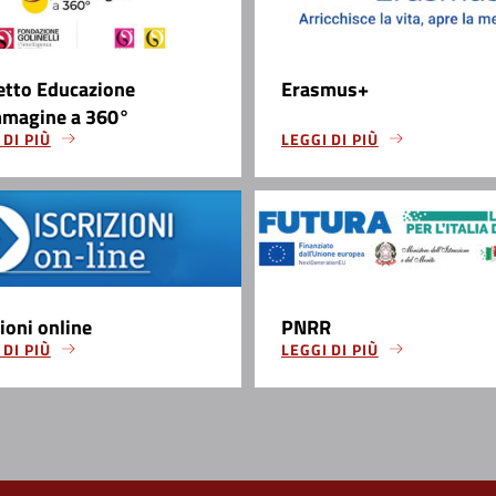
etto Educazione
Erasmus+
mmagine a 360°
 DI PIÙ
LEGGI DI PIÙ
zioni online
PNRR
 DI PIÙ
LEGGI DI PIÙ