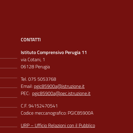
CONTATTI
Istituto Comprensivo Perugia 11
via Cotani, 1
06128 Perugia
Tel. 075 5053768
Email:
pgic85900a@istruzione.it
PEC:
pgic85900a@pec.istruzione.it
C.F. 94152470541
Codice meccanografico: PGIC85900A
URP – Ufficio Relazioni con il Pubblico