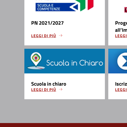
PN 2021/2027
Prog
all’I
LEGGI DI PIÙ
LEGGI
Scuola in chiaro
Iscri
LEGGI DI PIÙ
LEGGI