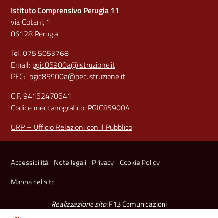
Istituto Comprensivo Perugia 11
via Cotani, 1
06128 Perugia
Tel. 075 5053768
Email:
pgic85900a@istruzione.it
PEC:
pgic85900a@pec.istruzione.it
C.F. 94152470541
Codice meccanografico: PGIC85900A
URP – Ufficio Relazioni con il Pubblico
Sezione Link Utili
Accessibilità
Note legali
Privacy
Cookie Policy
Mappa del sito
Realizzazione sito:
F13 Comunicazioni