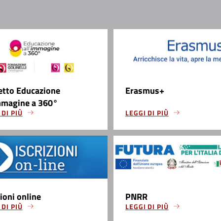
etto Educazione
Erasmus+
mmagine a 360°
 DI PIÙ
LEGGI DI PIÙ
zioni online
PNRR
 DI PIÙ
LEGGI DI PIÙ