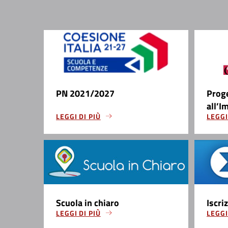
PN 2021/2027
Prog
all’I
LEGGI DI PIÙ
LEGGI
Scuola in chiaro
Iscri
LEGGI DI PIÙ
LEGGI