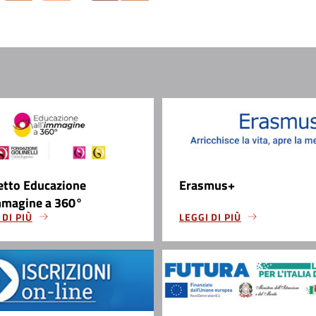
etto Educazione
Erasmus+
mmagine a 360°
 DI PIÙ
LEGGI DI PIÙ