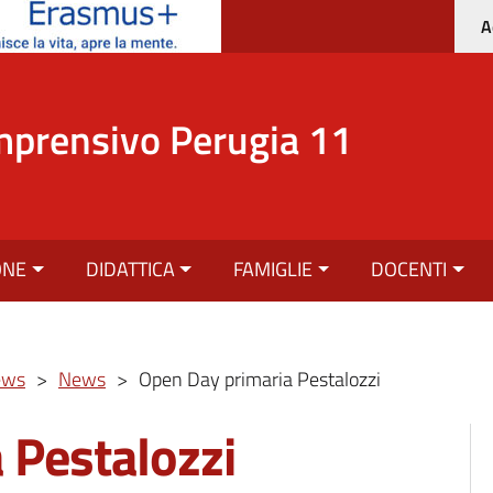
A
mprensivo Perugia 11
ONE
DIDATTICA
FAMIGLIE
DOCENTI
ews
>
News
>
Open Day primaria Pestalozzi
 Pestalozzi