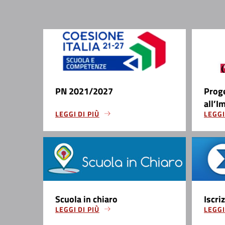
PN 2021/2027
Prog
all’I
LEGGI DI PIÙ
LEGGI
Scuola in chiaro
Iscri
LEGGI DI PIÙ
LEGGI