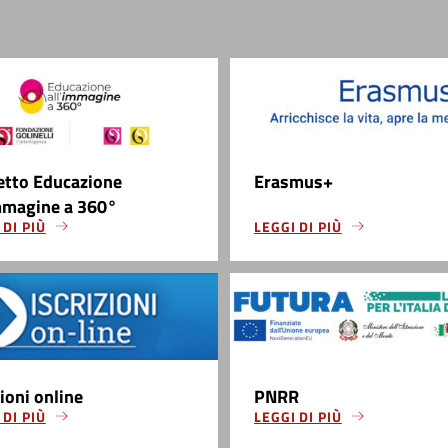
etto Educazione
Erasmus+
mmagine a 360°
 DI PIÙ
LEGGI DI PIÙ
zioni online
PNRR
 DI PIÙ
LEGGI DI PIÙ