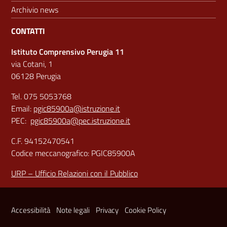
Archivio news
CONTATTI
Istituto Comprensivo Perugia 11
via Cotani, 1
06128 Perugia
Tel. 075 5053768
Email:
pgic85900a@istruzione.it
PEC:
pgic85900a@pec.istruzione.it
C.F. 94152470541
Codice meccanografico: PGIC85900A
URP – Ufficio Relazioni con il Pubblico
Sezione Link Utili
Accessibilità
Note legali
Privacy
Cookie Policy