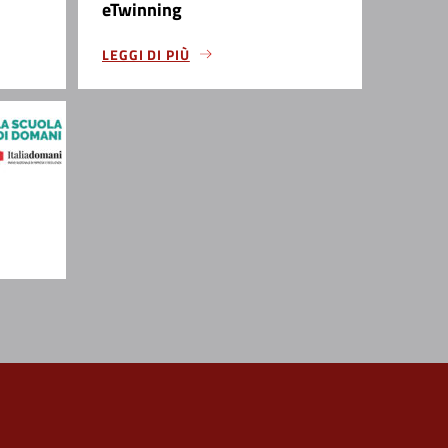
eTwinning
LEGGI DI PIÙ