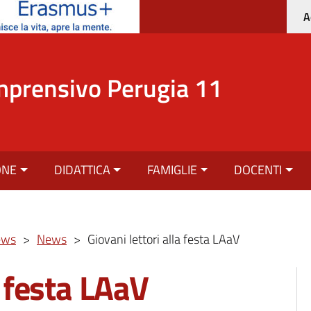
A
mprensivo Perugia 11
ONE
DIDATTICA
FAMIGLIE
DOCENTI
ews
>
News
>
Giovani lettori alla festa LAaV
a festa LAaV