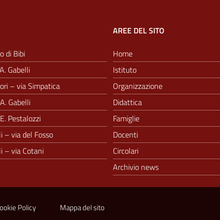
AREE DEL SITO
o di Bibi
Home
A. Gabelli
Istituto
ri – via Simpatica
Organizzazione
A. Gabelli
Didattica
E. Pestalozzi
Famiglie
i – via del Fosso
Docenti
i – via Cotani
Circolari
Archivio news
ookie Policy
Mappa del sito