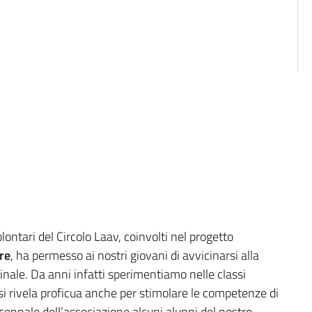
lontari del Circolo Laav, coinvolti nel progetto
re
, ha permesso ai nostri giovani di avvicinarsi alla
nale. Da anni infatti sperimentiamo nelle classi
e si rivela proficua anche per stimolare le competenze di
ecennale dell’associazione alcuni alunni del nostro