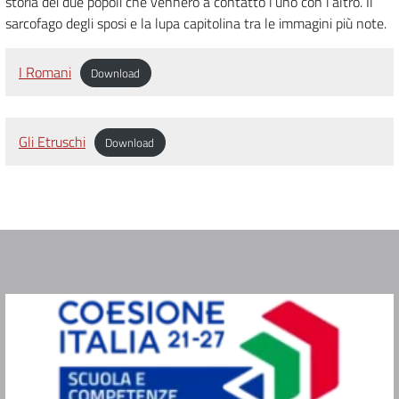
storia dei due popoli che vennero a contatto l’uno con l’altro. Il
sarcofago degli sposi e la lupa capitolina tra le immagini più note.
I Romani
Download
Gli Etruschi
Download