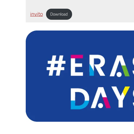
invito
Download