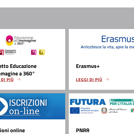
etto Educazione
Erasmus+
mmagine a 360°
 DI PIÙ
LEGGI DI PIÙ
zioni online
PNRR