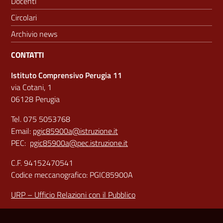
Docenti
Circolari
Archivio news
CONTATTI
Istituto Comprensivo Perugia 11
via Cotani, 1
06128 Perugia
Tel. 075 5053768
Email:
pgic85900a@istruzione.it
PEC:
pgic85900a@pec.istruzione.it
C.F. 94152470541
Codice meccanografico: PGIC85900A
URP – Ufficio Relazioni con il Pubblico
Sezione Link Utili